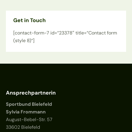
Get in Touch
[contact-form-7 id=“23378″ title=“Contact form
(style 8)“]
Ansprechpartnerin
Sportbund Bielefeld
Sylvia Frommann
August-Bebel-Str. 57
33602 Bielefeld