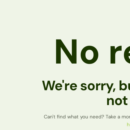
No r
We're sorry, b
not
Can't find what you need? Take a mo
h