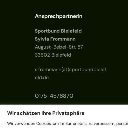
Ansprechpartnerin
Sportbund Bielefeld
Sylvia Frommann
August-Bebel-Str. 57
33602 Bielefeld
s.frommann(at)sportbundbielef
eld.de
0175-4576870
Wir schätzen Ihre Privatsphäre
Wir verwenden Cookies, um Ihr Surferlebnis zu verbessern, person
© {{2024}}. All Rights Reserved.